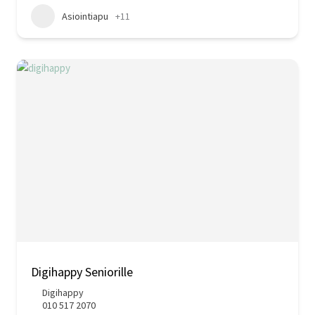
Asiointiapu
+11
Digihappy Seniorille
Digihappy
010 517 2070