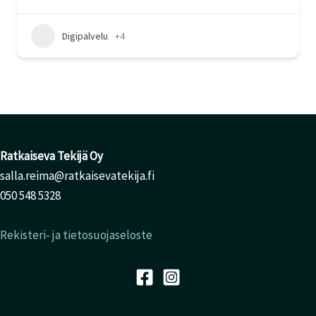
Digipalvelu
+4
Ratkaiseva Tekijä Oy
salla.reima@ratkaisevatekija.fi
050 548 5328
Rekisteri- ja tietosuojaseloste