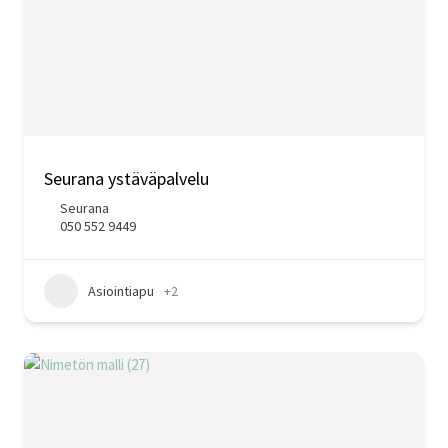
Seurana ystäväpalvelu
Seurana
050 552 9449
Asiointiapu
+2