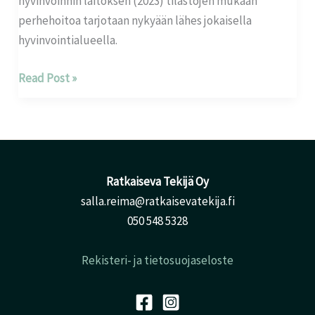
hyvinvoinnin laitoksen (2023) tilastojen mukaan
perhehoitoa tarjotaan nykyään lähes jokaisella
hyvinvointialueella.
Read Post »
Ratkaiseva Tekijä Oy
salla.reima@ratkaisevatekija.fi
050 548 5328
Rekisteri- ja tietosuojaseloste