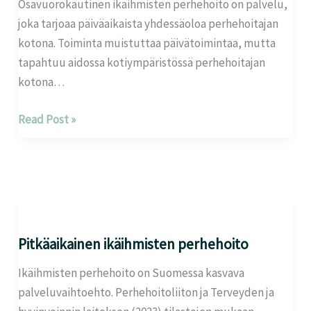
Osavuorokautinen ikäihmisten perhehoito on palvelu,
joka tarjoaa päiväaikaista yhdessäoloa perhehoitajan
kotona. Toiminta muistuttaa päivätoimintaa, mutta
tapahtuu aidossa kotiympäristössä perhehoitajan
kotona…
Read Post »
Pitkäaikainen
ikäihmisten
perhehoito
Pitkäaikainen ikäihmisten perhehoito
Ikäihmisten perhehoito on Suomessa kasvava
palveluvaihtoehto. Perhehoitoliiton ja Terveyden ja