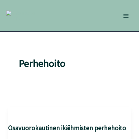
Siirry
sisältöön
Perhehoito
Osavuorokautinen
ikäihmisten
perhehoito
Osavuorokautinen ikäihmisten perhehoito