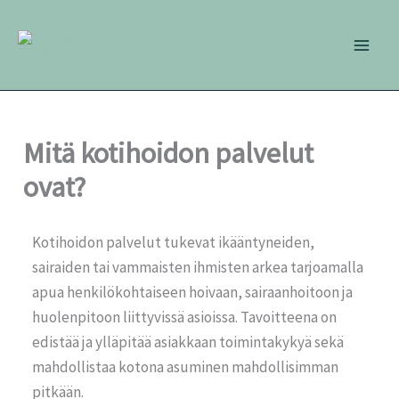
Siirry
sisältöön
Mitä kotihoidon palvelut
ovat?
Kotihoidon
palvelut tukevat ikääntyneiden,
sairaiden tai vammaisten ihmisten arkea tarjoamalla
apua henkilökohtaiseen hoivaan, sairaanhoitoon ja
huolenpitoon liittyvissä asioissa. Tavoitteena on
edistää ja ylläpitää asiakkaan toimintakykyä sekä
mahdollistaa kotona asuminen mahdollisimman
pitkään.