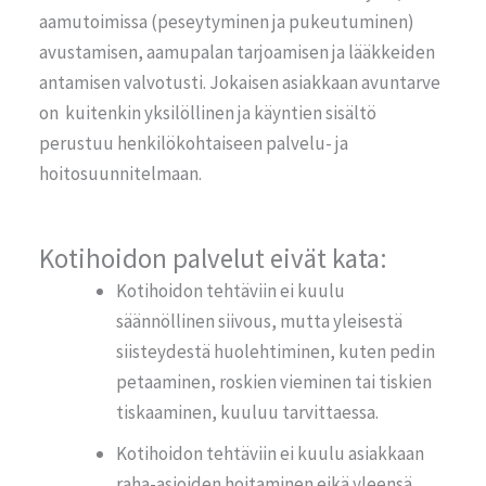
aamutoimissa (peseytyminen ja pukeutuminen)
avustamisen, aamupalan tarjoamisen ja lääkkeiden
antamisen valvotusti. Jokaisen asiakkaan avuntarve
on kuitenkin yksilöllinen ja käyntien sisältö
perustuu henkilökohtaiseen palvelu- ja
hoitosuunnitelmaan.
Kotihoidon palvelut eivät kata:
Kotihoidon
tehtäviin ei kuulu
säännöllinen siivous, mutta yleisestä
siisteydestä huolehtiminen, kuten pedin
petaaminen, roskien vieminen tai tiskien
tiskaaminen,
kuuluu
tarvittaessa.
Kotihoidon
tehtäviin ei kuulu asiakkaan
raha-asioiden hoitaminen eikä yleensä