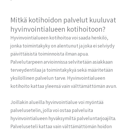
Mitkä kotihoidon palvelut kuuluvat
hyvinvointialueen kotihoitoon?
Hyvinvointialueen kotihoitoa voi saada henkilö,
jonka toimintakyky on alentunut ja joka ei selviydy
päivittäisistä toiminnoista ilman apua.
Palvelutarpeen arvioinnissa selvitetään asiakkaan
terveydentilaa ja toimintakykyä sekä määritetään
yksilöllinen palvelun tarve. Hyvinvointialueen
kotihoito kattaa yleensä vain välttämättömän avun.
Joillakin alueilla hyvinvointialue voi myöntää
palvelusetelin, jolla voi ostaa palveluita
hyvinvointialueen hyväksymiltä palveluntarjoajilta.
Palveluseteli kattaa vain välttämättömän hoidon