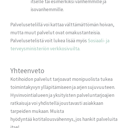
itselle tai esimerkiksi vanhemmille ja
isovanhemmille.
Palvelusetelillä voi kattaa välttämättömän hoivan,
mutta muut palvelut ovat omakustanteisia.
Palvelusetelistä voit lukea lisää myös
Sosiaali- ja
terveysministeriön verkkosivuilta.
Yhteenveto
Kotihoidon
palvelut tarjoavat monipuolista tukea
toimintakyvyn ylläpitämiseen ja arjen sujuvuuteen.
Hyvinvointialueen ja yksityisten palveluntarjoajien
ratkaisuja voi yhdistellä joustavasti asiakkaan
tarpeiden mukaan. Muista
hyödyntää kotitalousvähennys, jos hankit palveluita
itse!