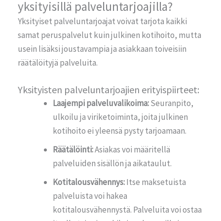
yksityisillä palveluntarjoajilla?
Yksityiset palveluntarjoajat voivat tarjota kaikki
samat peruspalvelut kuin julkinen kotihoito, mutta
usein lisäksi joustavampia ja asiakkaan toiveisiin
räätälöityjä palveluita.
Yksityisten palveluntarjoajien erityispiirteet:
Laajempi palveluvalikoima:
Seuranpito,
ulkoilu ja viriketoiminta, joita julkinen
kotihoito ei yleensä pysty tarjoamaan.
Räätälöinti:
Asiakas voi määritellä
palveluiden sisällön ja aikataulut.
Kotitalousvähennys:
Itse maksetuista
palveluista voi hakea
kotitalousvähennystä. Palveluita voi ostaa