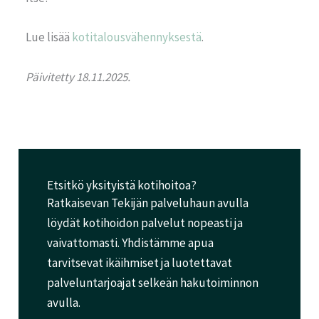
Lue lisää
kotitalousvähennyksestä
.
Päivitetty 18.11.2025.
Etsitkö yksityistä kotihoitoa?
Ratkaisevan Tekijän palveluhaun avulla
löydät kotihoidon palvelut nopeasti ja
vaivattomasti. Yhdistämme apua
tarvitsevat ikäihmiset ja luotettavat
palveluntarjoajat selkeän hakutoiminnon
avulla.