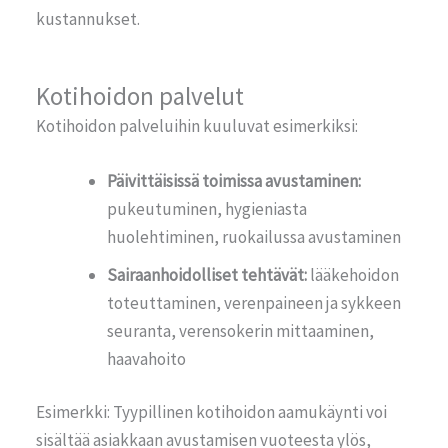
kustannukset.
Kotihoidon palvelut
Kotihoidon
palveluihin
kuuluvat esimerkiksi:
Päivittäisissä toimissa avustaminen:
pukeutuminen, hygieniasta
huolehtiminen, ruokailussa avustaminen
Sairaanhoidolliset tehtävät:
lääkehoidon
toteuttaminen, verenpaineen ja sykkeen
seuranta, verensokerin mittaaminen,
haavahoito
Esimerkki: Tyypillinen
kotihoidon
aamukäynti voi
sisältää asiakkaan avustamisen vuoteesta ylös,