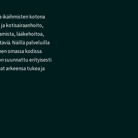
a ikäihmisten kotona
ja kotisairaanhoito,
tamista, lääkehoitoa,
viä. Näillä palveluilla
nen omassa kodissa.
on suunnattu erityisesti
evat arkeensa tukea ja