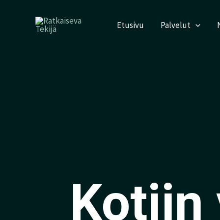
Siirry
sisältöön
Etusivu
Palvelut
Kotiin