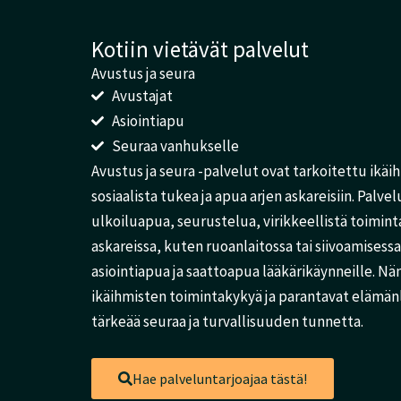
Kotiin vietävät palvelut
Avustus ja seura
Avustajat
Asiointiapu
Seuraa vanhukselle
Avustus ja seura -palvelut ovat tarkoitettu ikäih
sosiaalista tukea ja apua arjen askareisiin. Palvel
ulkoiluapua, seurustelua, virikkeellistä toimin
askareissa, kuten ruoanlaitossa tai siivoamisessa.
asiointiapua ja saattoapua lääkärikäynneille. N
ikäihmisten toimintakykyä ja parantavat elämänl
tärkeää seuraa ja turvallisuuden tunnetta.
Hae palveluntarjoajaa tästä!