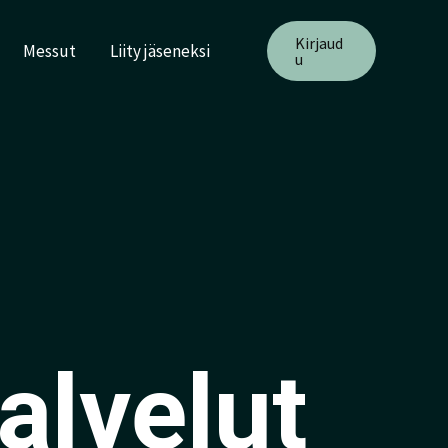
Kirjaud
Messut
Liity jäseneksi
u
alvelut