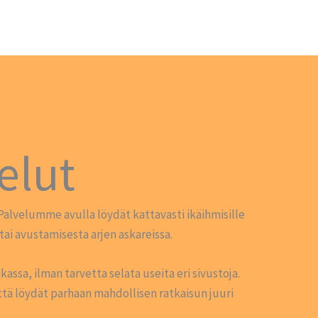
elut
n. Palvelumme avulla löydät kattavasti ikäihmisille
ai avustamisesta arjen askareissa.
assa, ilman tarvetta selata useita eri sivustoja.
 että löydät parhaan mahdollisen ratkaisun juuri