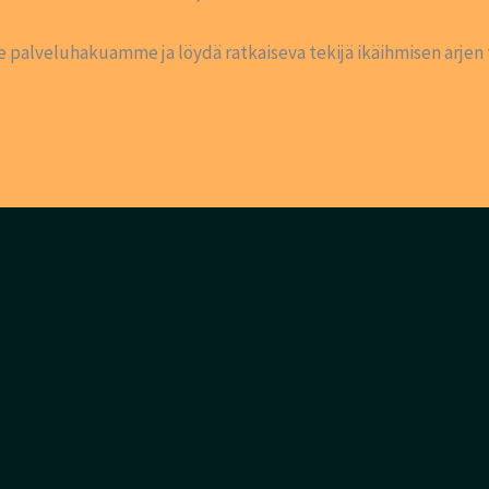
e palveluhakuamme ja löydä ratkaiseva tekijä ikäihmisen arjen 