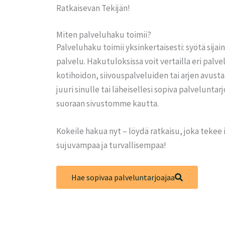
Ratkaisevan Tekijän!
Miten palveluhaku toimii?
Palveluhaku toimii yksinkertaisesti: syötä sijain
palvelu. Hakutuloksissa voit vertailla eri palve
kotihoidon, siivouspalveluiden tai arjen avusta
juuri sinulle tai läheisellesi sopiva palveluntar
suoraan sivustomme kautta.
Kokeile hakua nyt – löydä ratkaisu, joka tekee 
sujuvampaa ja turvallisempaa!
Hae sopivaa palveluntarjoajaa