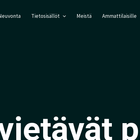
Neuvonta
Tietosisällöt
Meistä
Ammattilaisille
 vietävät p