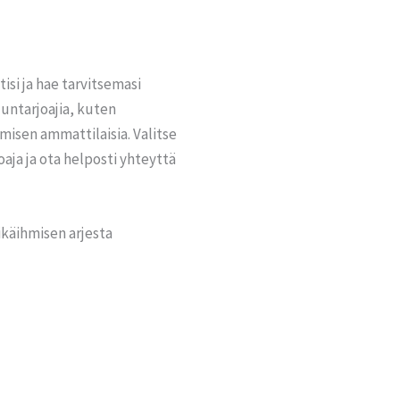
tisi ja hae tarvitsemasi
luntarjoajia, kuten
misen ammattilaisia. Valitse
joaja ja ota helposti yhteyttä
ikäihmisen arjesta