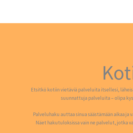
Kot
Etsitkö kotiin vietäviä palveluita itsellesi, lähe
suunnattuja palveluita – olipa ky
Palveluhaku auttaa sinua säästämään aikaa ja vai
Näet hakutuloksissa vain ne palvelut, jotka vas