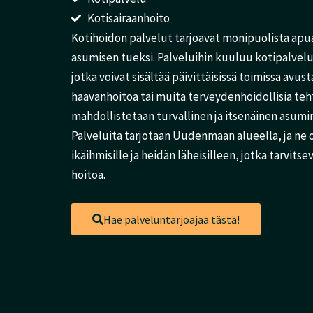
Kotisairaanhoito
Kotihoidon palvelut tarjoavat monipuolista apu
asumisen tueksi. Palveluihin kuuluu kotipalvelu 
jotka voivat sisältää päivittäisissä toimissa avus
haavanhoitoa tai muita terveydenhoidollisia tehtä
mahdollistetaan turvallinen ja itsenäinen asumi
Palveluita tarjotaan Uudenmaan alueella, ja ne 
ikäihmisille ja heidän läheisilleen, jotka tarvits
hoitoa.
Hae palveluntarjoajaa tästä!