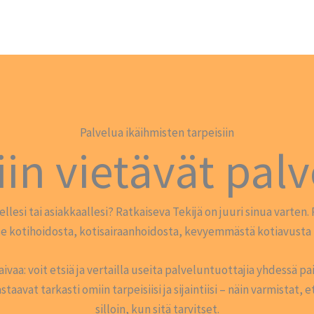
Palvelua ikäihmisten tarpeisiin
iin vietävät palv
isellesi tai asiakkaallesi? Ratkaiseva Tekijä on juuri sinua varte
se kotihoidosta, kotisairaanhoidosta, kevyemmästä kotiavusta t
vaa: voit etsiä ja vertailla useita palveluntuottajia yhdessä paik
taavat tarkasti omiin tarpeisiisi ja sijaintiisi – näin varmistat,
silloin, kun sitä tarvitset.