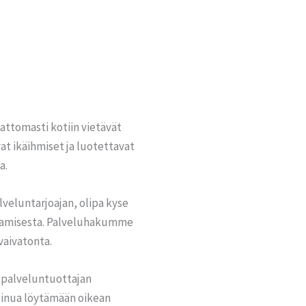
attomasti kotiin vietävät
at ikäihmiset ja luotettavat
a.
alveluntarjoajan, olipa kyse
ustamisesta. Palveluhakumme
vaivatonta.
n palveluntuottajan
sinua löytämään oikean