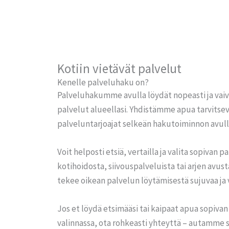
Kotiin vietävät palvelut
Kenelle palveluhaku on?
Palveluhakumme avulla löydät nopeasti ja vaiv
palvelut alueellasi. Yhdistämme apua tarvitsev
palveluntarjoajat selkeän hakutoiminnon avull
Voit helposti etsiä, vertailla ja valita sopivan p
kotihoidosta, siivouspalveluista tai arjen av
tekee oikean palvelun löytämisestä sujuvaa ja 
Jos et löydä etsimääsi tai kaipaat apua sopiva
valinnassa, ota rohkeasti yhteyttä – autamme 