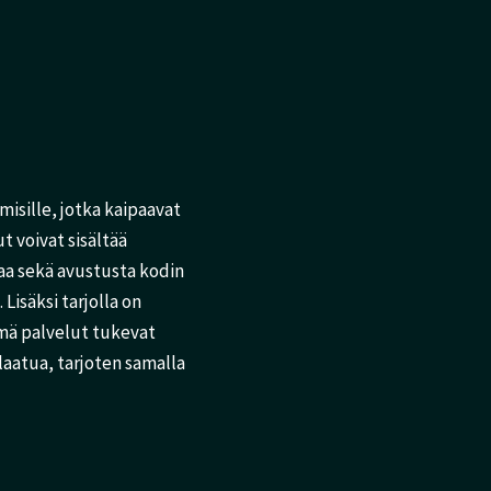
misille, jotka kaipaavat
ut voivat sisältää
taa sekä avustusta kodin
 Lisäksi tarjolla on
ämä palvelut tukevat
aatua, tarjoten samalla