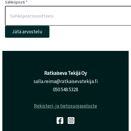
Sähköposti
*
Jätä arvostelu
Ratkaiseva Tekijä Oy
salla.reima@ratkaisevatekija.fi
050 548 5328
Rekisteri- ja tietosuojaseloste