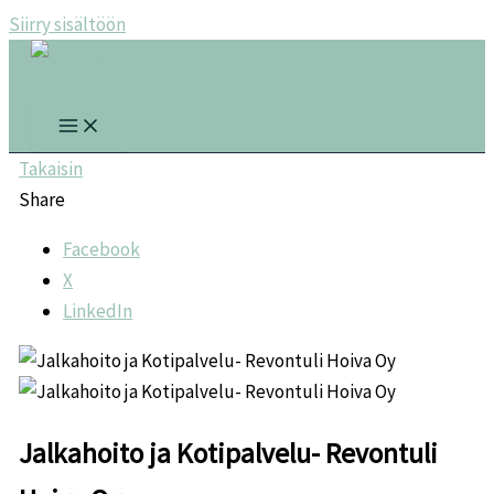
Siirry sisältöön
Takaisin
Share
Facebook
X
LinkedIn
Jalkahoito ja Kotipalvelu- Revontuli