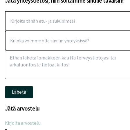
Jätä yhteystietosi, niin soitamme sinulle takaisin!
Lähetä
Jätä arvostelu
Kirjoita arvostelu