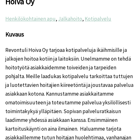
Hoiva Oy
Henkilökohtainen apu
,
Jalkahoito
,
Kotipalvelu
Kuvaus
Revontuli Hoiva Oy tarjoaa kotipalveluja ikäihmisille ja
jalkojen hoitoa kotiin ja laitoksiin. Unelmamme on tehdä
hoitotyötä asiakkaidemme toiveiden ja tarpeiden
pohjalta. Meille laadukas kotipalvelu tarkoittaa tuttujen
ja luotettavien hoitajien kiireetöntä ja joustavaa palvelua
asiakkaan kotona. Kannustamme asiakkaitamme
omatoimisuuteen ja toteutamme palvelua yksilöllisesti
toimintakykyä ylläpitäen. Sopivan palveluratkaisun
laadimme yhdessä asiakkaan kanssa. Ensimmäinen
kartoituskäynti on aina ilmainen. Haluamme tarjota
asiakkaillemme tutun hoitajan huolehtimaa, vanhanajan