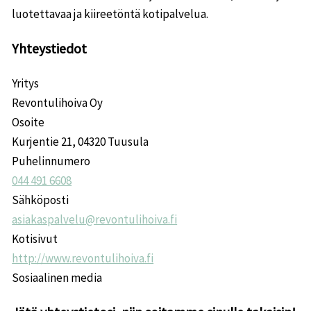
luotettavaa ja kiireetöntä kotipalvelua.
Yhteystiedot
Yritys
Revontulihoiva Oy
Osoite
Kurjentie 21, 04320 Tuusula
Puhelinnumero
044 491 6608
Sähköposti
asiakaspalvelu@revontulihoiva.fi
Kotisivut
http://www.revontulihoiva.fi
Sosiaalinen media