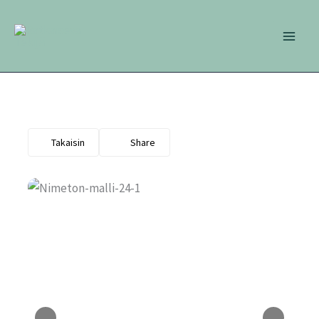
Siirry
sisältöön
Takaisin
Share