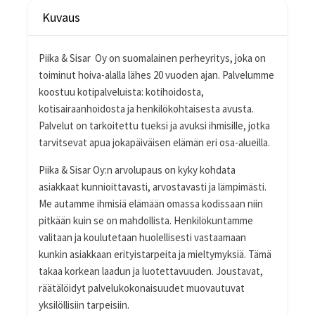
Kuvaus
Piika & Sisar Oy on suomalainen perheyritys, joka on
toiminut hoiva-alalla lähes 20 vuoden ajan. Palvelumme
koostuu kotipalveluista: kotihoidosta,
kotisairaanhoidosta ja henkilökohtaisesta avusta.
Palvelut on tarkoitettu tueksi ja avuksi ihmisille, jotka
tarvitsevat apua jokapäiväisen elämän eri osa-alueilla.
Piika & Sisar Oy:n arvolupaus on kyky kohdata
asiakkaat kunnioittavasti, arvostavasti ja lämpimästi.
Me autamme ihmisiä elämään omassa kodissaan niin
pitkään kuin se on mahdollista. Henkilökuntamme
valitaan ja koulutetaan huolellisesti vastaamaan
kunkin asiakkaan erityistarpeita ja mieltymyksiä. Tämä
takaa korkean laadun ja luotettavuuden. Joustavat,
räätälöidyt palvelukokonaisuudet muovautuvat
yksilöllisiin tarpeisiin.