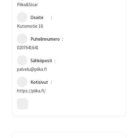
Piika&Sisar
Osoite
Kutomotie 16
Puhelinnumero
0207641641
Sähköposti
palvelu@piika.fi
Kotisivut
https://piika.fi/