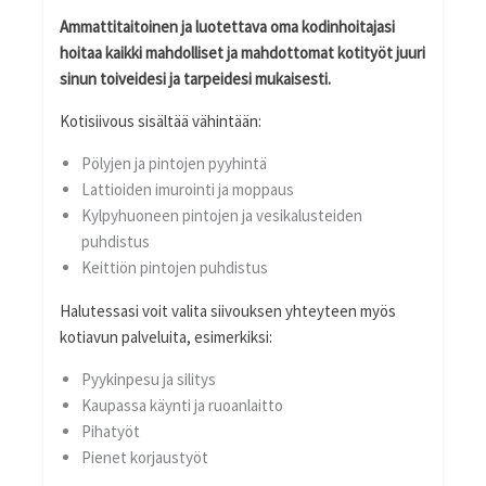
Ammattitaitoinen ja luotettava oma kodinhoitajasi
hoitaa kaikki mahdolliset ja mahdottomat kotityöt juuri
sinun toiveidesi ja tarpeidesi mukaisesti.
Kotisiivous sisältää vähintään:
Pölyjen ja pintojen pyyhintä
Lattioiden imurointi ja moppaus
Kylpyhuoneen pintojen ja vesikalusteiden
puhdistus
Keittiön pintojen puhdistus
Halutessasi voit valita siivouksen yhteyteen myös
kotiavun palveluita, esimerkiksi:
Pyykinpesu ja silitys
Kaupassa käynti ja ruoanlaitto
Pihatyöt
Pienet korjaustyöt