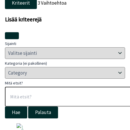
Kriteerit
3
Vaihtoehtoa
Lisää kriteerejä
Sijainti
Kategoria (ei pakollinen)
Mitä etsit?
Hae
Palauta