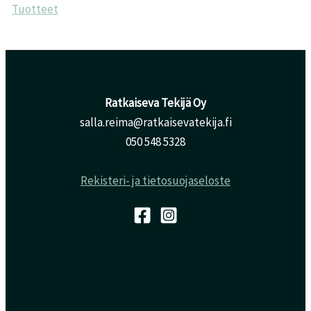
Tuotteet
Ratkaiseva Tekijä Oy
salla.reima@ratkaisevatekija.fi
050 548 5328
Rekisteri- ja tietosuojaseloste