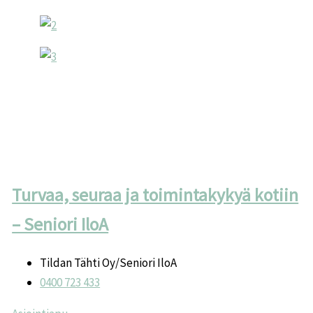
Turvaa, seuraa ja toimintakykyä kotiin
– Seniori IloA
Tildan Tähti Oy/Seniori IloA
0400 723 433