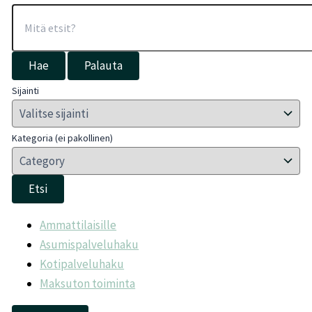
Hae
Palauta
Sijainti
Kategoria (ei pakollinen)
Etsi
Ammattilaisille
Asumispalveluhaku
Kotipalveluhaku
Maksuton toiminta