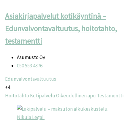
Asiakirjapalvelut kotikäyntinä –
Edunvalvontavaltuutus, hoitotahto,
testamentti
Asumusto Oy
050 553 4376
Edunvalvontavaltuutus
+4
Hoitotahto
Kotipalvelu
Oikeudellinen apu
Testamentti