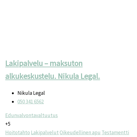
Lakipalvelu – maksuton
alkukeskustelu. Nikula Legal.
Nikula Legal
050 341 6562
Edunvalvontavaltuutus
+5
Hoitotahto
Lakipalvelut
Oikeudellinen apu
Testamentti