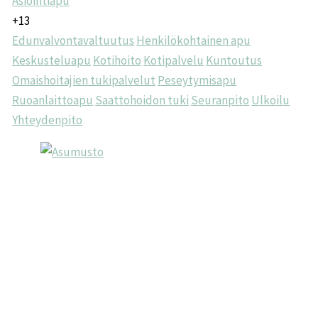
Asiointiapu
+13
Edunvalvontavaltuutus
Henkilökohtainen apu
Keskusteluapu
Kotihoito
Kotipalvelu
Kuntoutus
Omaishoitajien tukipalvelut
Peseytymisapu
Ruoanlaittoapu
Saattohoidon tuki
Seuranpito
Ulkoilu
Yhteydenpito