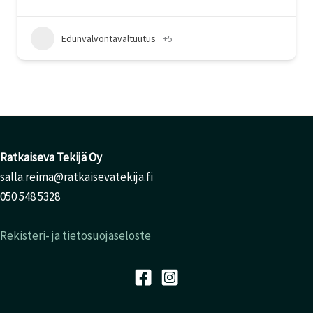
Edunvalvontavaltuutus
+5
Ratkaiseva Tekijä Oy
salla.reima@ratkaisevatekija.fi
050 548 5328
Rekisteri- ja tietosuojaseloste