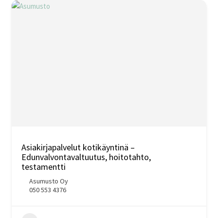
Asiakirjapalvelut kotikäyntinä –
Edunvalvontavaltuutus, hoitotahto,
testamentti
Asumusto Oy
050 553 4376