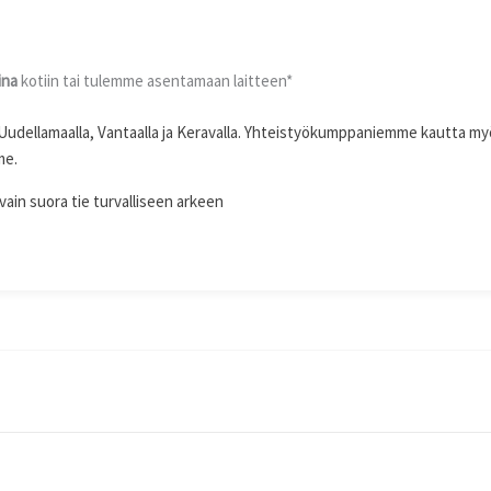
ina
kotiin tai tulemme asentamaan laitteen*
-Uudellamaalla, Vantaalla ja Keravalla. Yhteistyökumppaniemme kautta my
me.
vain suora tie turvalliseen arkeen