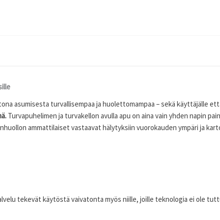
ille
ona asumisesta turvallisempaa ja huolettomampaa – sekä käyttäjälle että 
nä.
Turvapuhelimen ja turvakellon avulla apu on aina vain yhden napin pain
nhuollon ammattilaiset vastaavat hälytyksiin vuorokauden ympäri ja kartoi
lvelu tekevät käytöstä vaivatonta myös niille, joille teknologia ei ole tutt