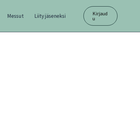
Kirjaud
Messut
Liity jäseneksi
u