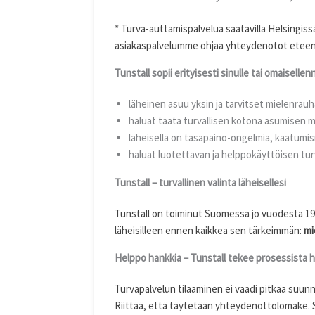
* Turva-auttamispalvelua saatavilla Helsingis
asiakaspalvelumme ohjaa yhteydenotot etee
Tunstall sopii erityisesti sinulle tai omaiselle
läheinen asuu yksin ja tarvitset mielenra
haluat taata turvallisen kotona asumisen 
läheisellä on tasapaino-ongelmia, kaatumisr
haluat luotettavan ja helppokäyttöisen tu
Tunstall – turvallinen valinta läheisellesi
Tunstall on toiminut Suomessa jo vuodesta 199
läheisilleen ennen kaikkea sen tärkeimmän:
mi
Helppo hankkia – Tunstall tekee prosessista
Turvapalvelun tilaaminen ei vaadi pitkää suunn
Riittää, että täytetään yhteydenottolomake. S