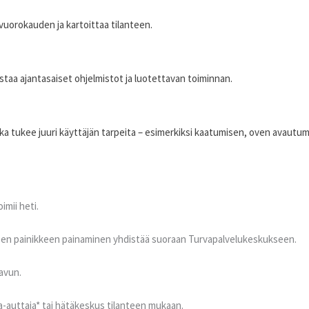
vuorokauden ja kartoittaa tilanteen.
staa ajantasaiset ohjelmistot ja luotettavan toiminnan.
ka tukee juuri käyttäjän tarpeita – esimerkiksi kaatumisen, oven avautum
imii heti.
teen painikkeen painaminen yhdistää suoraan Turvapalvelukeskukseen.
 avun.
a-auttaja* tai hätäkeskus tilanteen mukaan.