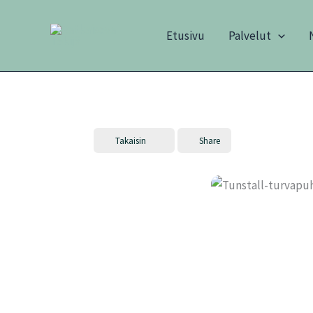
Siirry
sisältöön
Etusivu
Palvelut
Takaisin
Share