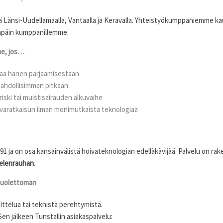
sä Länsi-Uudellamaalla, Vantaalla ja Keravalla. Yhteistyökumppaniemme kau
npäin kumppanillemme.
nne, jos…
uhaa hänen pärjäämisestään
mahdollisimman pitkään
iski tai muistisairauden alkuvaihe
rvaratkaisun ilman monimutkaista teknologiaa
1 ja on osa kansainvälistä hoivateknologian edelläkävijää. Palvelu on r
elenrauhan
.
 huolettoman
ittelua tai teknistä perehtymistä.
en jälkeen Tunstallin asiakaspalvelu: