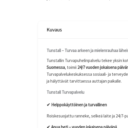
Kuvaus
Tunstall – Turvaa arkeen ja mielenrauhaa läheis
Tunstallin Turvapuhelinpalvelu tekee yksin kot
Suomessa
, toimii
24/7 vuoden jokaisena päivä
Turvapalvelukeskuksessa sosiaali- ja terveyde
ja hälyttävät tarvittaessa auttajan paikalle.
Tunstall Turvapalvelu
✔
Helppokäyttöinen ja turvallinen
Roiskesuojattu ranneke, selkeä laite ja 24/7-pa
✔
Apua heti – vuoden jokaisena päivänä