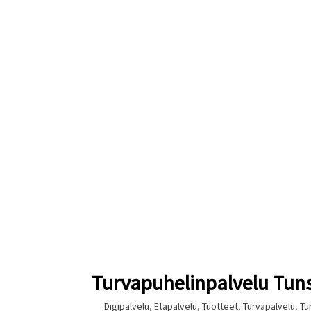
Turvapuhelinpalvelu Tuns
Digipalvelu
,
Etäpalvelu
,
Tuotteet
,
Turvapalvelu
,
Tu