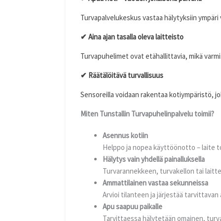
Turvapalvelukeskus vastaa hälytyksiin ympäri 
✔
Aina ajan tasalla oleva laitteisto
Turvapuhelimet ovat etähallittavia, mikä varmi
✔
Räätälöitävä turvallisuus
Sensoreilla voidaan rakentaa kotiympäristö, jo
Miten Tunstallin Turvapuhelinpalvelu toimii?
Asennus kotiin
Helppo ja nopea käyttöönotto – laite to
Hälytys vain yhdellä painalluksella
Turvarannekkeen, turvakellon tai lait
Ammattilainen vastaa sekunneissa
Arvioi tilanteen ja järjestää tarvittavan
Apu saapuu paikalle
Tarvittaessa hälytetään omainen, turv