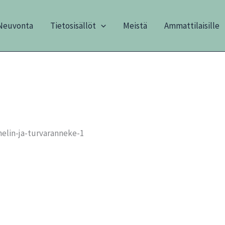
Neuvonta
Tietosisällöt
Meistä
Ammattilaisille