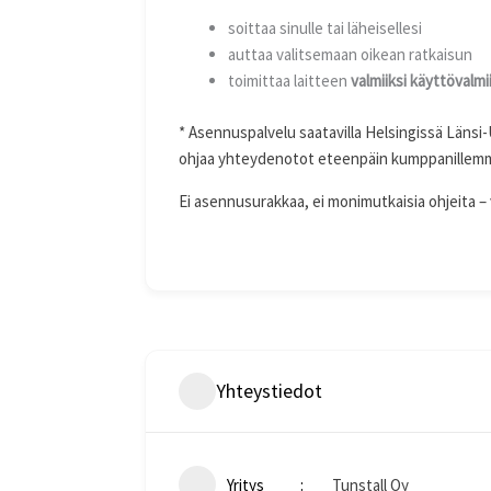
soittaa sinulle tai läheisellesi
auttaa valitsemaan oikean ratkaisun
toimittaa laitteen
valmiiksi käyttövalmi
* Asennuspalvelu saatavilla Helsingissä Länsi
ohjaa yhteydenotot eteenpäin kumppanillem
Ei asennusurakkaa, ei monimutkaisia ohjeita – 
Yhteystiedot
Yritys
Tunstall Oy