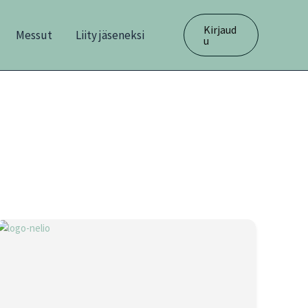
Kirjaud
Messut
Liity jäseneksi
u