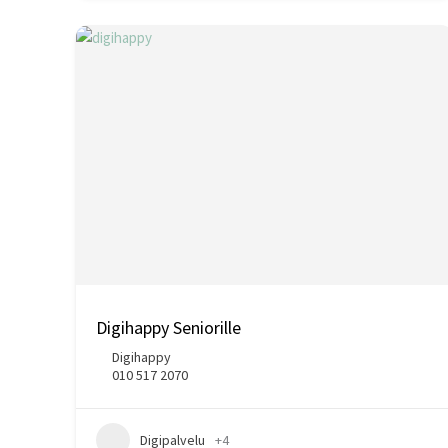
Digihappy Seniorille
Digihappy
010 517 2070
Digipalvelu
+4