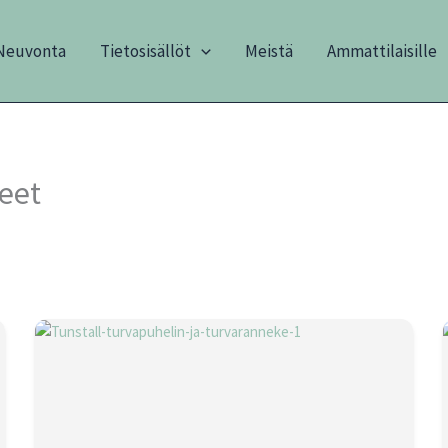
Neuvonta
Tietosisällöt
Meistä
Ammattilaisille
eet