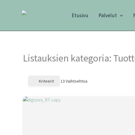
Siirry
sisältöön
Etusivu
Palvelut
Listauksien kategoria:
Tuott
Kriteerit
13
Vaihtoehtoa