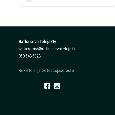
Ratkaiseva Tekijä Oy
salla.reima@ratkaisevatekija.fi
050 548 5328
Rekisteri- ja tietosuojaseloste