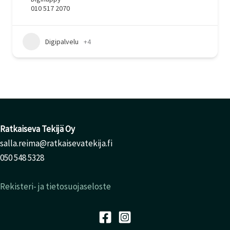
010 517 2070
Digipalvelu
+4
Ratkaiseva Tekijä Oy
salla.reima@ratkaisevatekija.fi
050 548 5328
Rekisteri- ja tietosuojaseloste