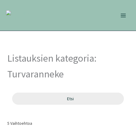
Siirry
sisältöön
Listauksien kategoria:
Turvaranneke
Etsi
5
Vaihtoehtoa