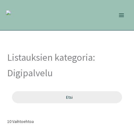
Siirry
sisältöön
Listauksien kategoria:
Digipalvelu
Etsi
10
Vaihtoehtoa