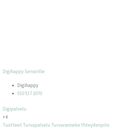
Digihappy Seniorille
Digihappy
010 517 2070
Digipalvelu
+4
Tuotteet
Turvapalvelu
Turvaranneke
Yhteydenpito