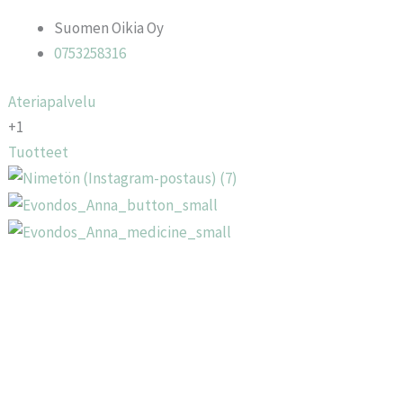
Suomen Oikia Oy
0753258316
Ateriapalvelu
+1
Tuotteet