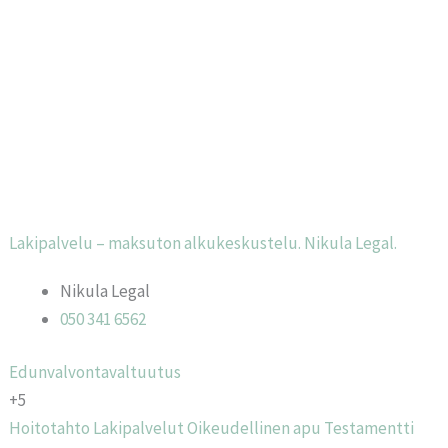
Lakipalvelu – maksuton alkukeskustelu. Nikula Legal.
Nikula Legal
050 341 6562
Edunvalvontavaltuutus
+5
Hoitotahto
Lakipalvelut
Oikeudellinen apu
Testamentti