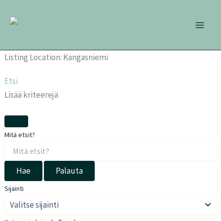
Siirry
sisältöön
Listing Location:
Kangasniemi
Etsi
Lisää kriteerejä
Mitä etsit?
Hae
Palauta
Sijainti