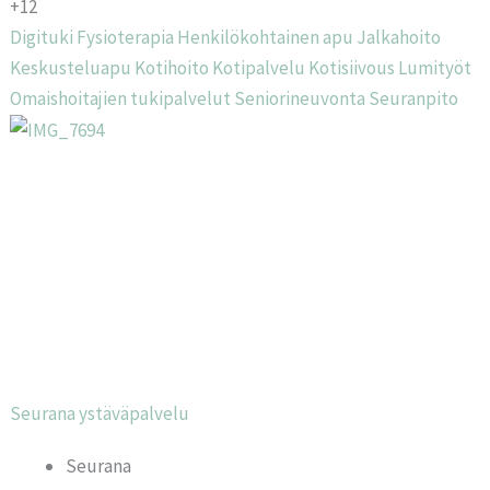
+12
Digituki
Fysioterapia
Henkilökohtainen apu
Jalkahoito
Keskusteluapu
Kotihoito
Kotipalvelu
Kotisiivous
Lumityöt
Omaishoitajien tukipalvelut
Seniorineuvonta
Seuranpito
Seurana ystäväpalvelu
Seurana