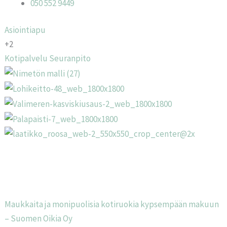
050 552 9449
Asiointiapu
+2
Kotipalvelu
Seuranpito
Maukkaita ja monipuolisia kotiruokia kypsempään makuun
– Suomen Oikia Oy