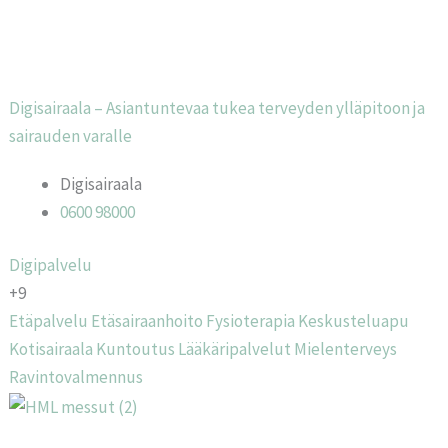
Digisairaala – Asiantuntevaa tukea terveyden ylläpitoon ja
sairauden varalle
Digisairaala
0600 98000
Digipalvelu
+9
Etäpalvelu
Etäsairaanhoito
Fysioterapia
Keskusteluapu
Kotisairaala
Kuntoutus
Lääkäripalvelut
Mielenterveys
Ravintovalmennus