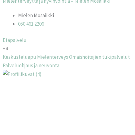
Mielenterveyttä ja hyvinvointia – Mielen Mosaiikki
Mielen Mosaiikki
050 461 2206
Etäpalvelu
+4
Keskusteluapu
Mielenterveys
Omaishoitajien tukipalvelut
Palveluohjaus ja neuvonta