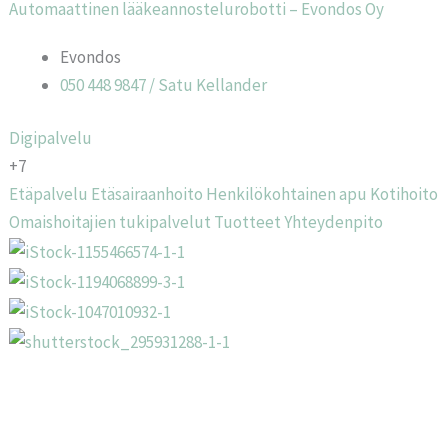
Automaattinen lääkeannostelurobotti – Evondos Oy
Evondos
050 448 9847 / Satu Kellander
Digipalvelu
+7
Etäpalvelu
Etäsairaanhoito
Henkilökohtainen apu
Kotihoito
Omaishoitajien tukipalvelut
Tuotteet
Yhteydenpito