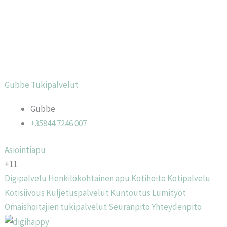
Gubbe Tukipalvelut
Gubbe
+35844 7246 007
Asiointiapu
+11
Digipalvelu
Henkilökohtainen apu
Kotihoito
Kotipalvelu
Kotisiivous
Kuljetuspalvelut
Kuntoutus
Lumityöt
Omaishoitajien tukipalvelut
Seuranpito
Yhteydenpito