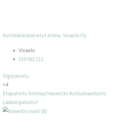
Kotilääkäripalvelut etänä- Vivaelo Oy
Vivaelo
010 582 112
Digipalvelu
+4
Etäpalvelu
Kotinäytteenotto
Kotisairaanhoito
Lääkäripalvelut