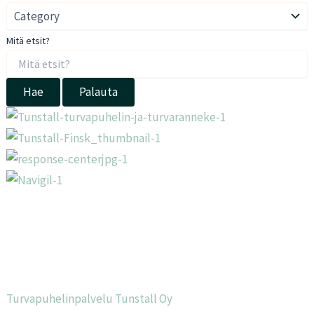
Mitä etsit?
Hae
Palauta
Turvapuhelinpalvelu Tunstall Oy