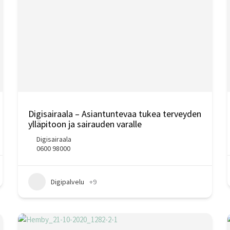
Digisairaala – Asiantuntevaa tukea terveyden
ylläpitoon ja sairauden varalle
Digisairaala
0600 98000
Digipalvelu
+9