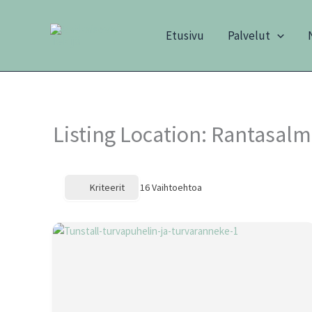
Siirry
sisältöön
Etusivu
Palvelut
Listing Location:
Rantasalm
Kriteerit
16
Vaihtoehtoa