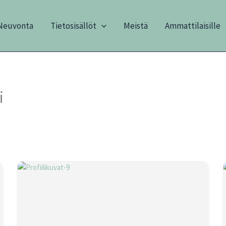
Neuvonta
Tietosisällöt
Meistä
Ammattilaisille
i