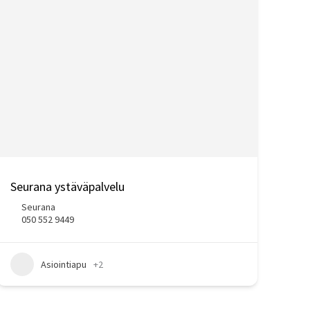
Seurana ystäväpalvelu
Seurana
050 552 9449
Asiointiapu
+2