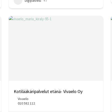
Digipalvelu
+7
Kotilääkäripalvelut etänä- Vivaelo Oy
Vivaelo
010 582 112