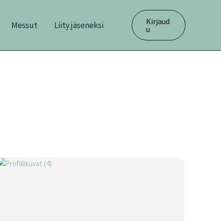
Kirjaud
Messut
Liity jäseneksi
u