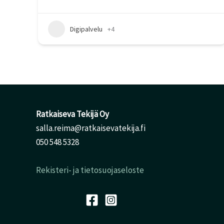
Digipalvelu
+4
Ratkaiseva Tekijä Oy
salla.reima@ratkaisevatekija.fi
050 548 5328
Rekisteri- ja tietosuojaseloste