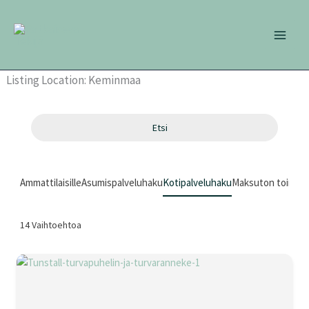
Siirry
sisältöön
Listing Location:
Keminmaa
Etsi
Ammattilaisille
Asumispalveluhaku
Kotipalveluhaku
Maksuton toimint
14
Vaihtoehtoa