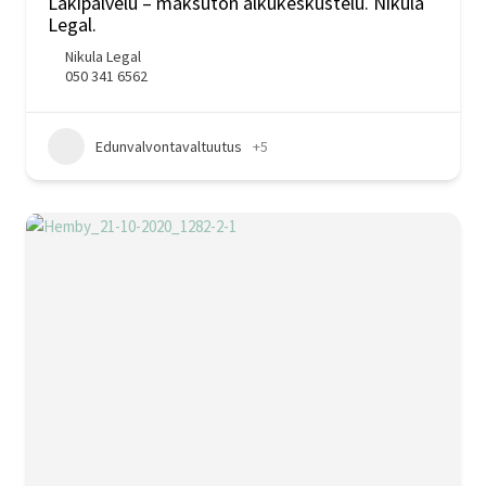
Lakipalvelu – maksuton alkukeskustelu. Nikula
Legal.
Nikula Legal
050 341 6562
Edunvalvontavaltuutus
+5