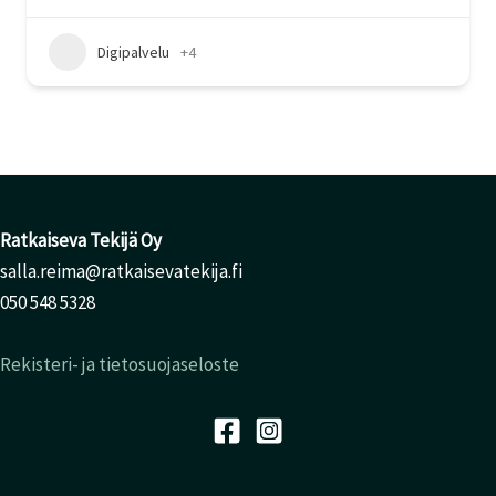
Digipalvelu
+4
Ratkaiseva Tekijä Oy
salla.reima@ratkaisevatekija.fi
050 548 5328
Rekisteri- ja tietosuojaseloste