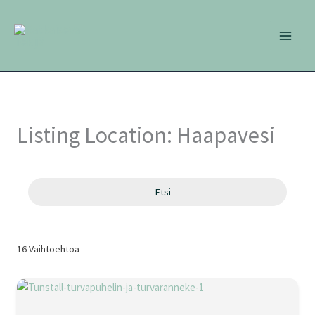
Siirry
sisältöön
Listing Location:
Haapavesi
Etsi
16
Vaihtoehtoa