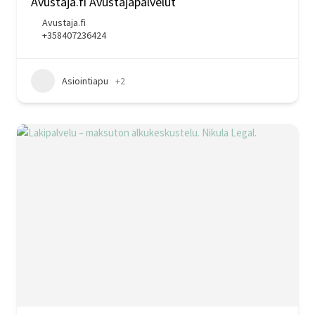
Avustaja.fi Avustajapalvelut
Avustaja.fi
+358407236424
Asiointiapu
+2