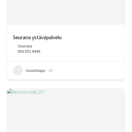
Seurana ystäväpalvelu
Seurana
050 552 9449
Asiointiapu
+2