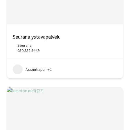
Seurana ystäväpalvelu
Seurana
050 552 9449
Asiointiapu
+2