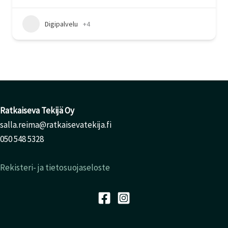
Digipalvelu
+4
Ratkaiseva Tekijä Oy
salla.reima@ratkaisevatekija.fi
050 548 5328
Rekisteri- ja tietosuojaseloste