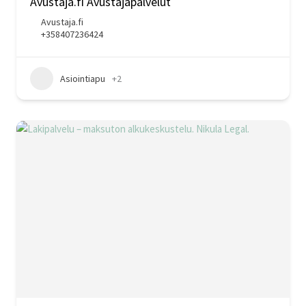
Avustaja.fi Avustajapalvelut
Avustaja.fi
+358407236424
Asiointiapu
+2