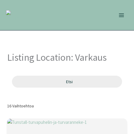
Siirry
sisältöön
Listing Location:
Varkaus
Etsi
16
Vaihtoehtoa