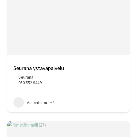
Seurana ystäväpalvelu
Seurana
050 552 9449
Asiointiapu
+2