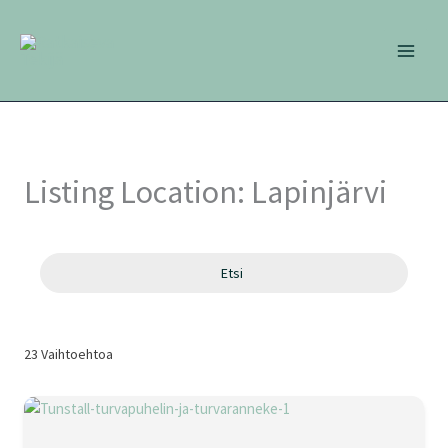
Siirry
sisältöön
Listing Location:
Lapinjärvi
Etsi
23
Vaihtoehtoa