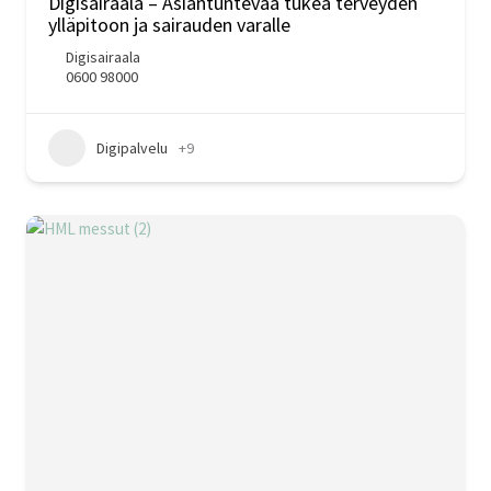
Digisairaala – Asiantuntevaa tukea terveyden
ylläpitoon ja sairauden varalle
Digisairaala
0600 98000
Digipalvelu
+9