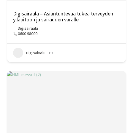
Digisairaala – Asiantuntevaa tukea terveyden
ylläpitoon ja sairauden varalle
Digisairaala
0600 98000
Digipalvelu
+9