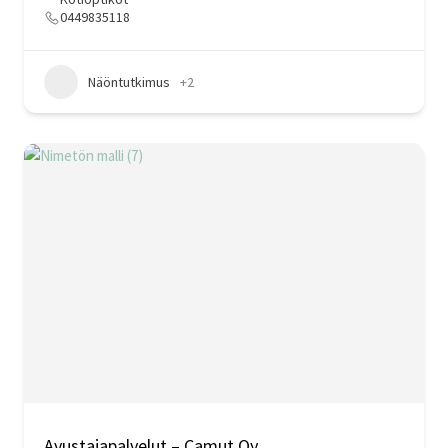
0449835118
Näöntutkimus
+2
Avustajapalvelut – Camut Oy