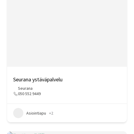
Seurana ystäväpalvelu
Seurana
050 552 9449
Asiointiapu
+2