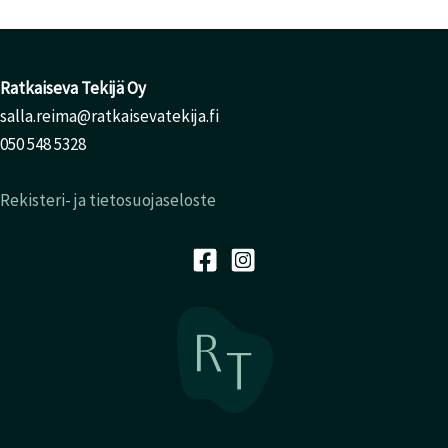
Ratkaiseva Tekijä Oy
salla.reima@ratkaisevatekija.fi
050 548 5328
Rekisteri- ja tietosuojaseloste