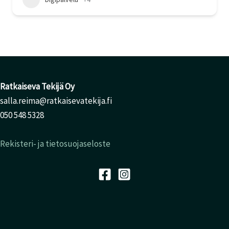
Ratkaiseva Tekijä Oy
salla.reima@ratkaisevatekija.fi
050 548 5328
Rekisteri- ja tietosuojaseloste