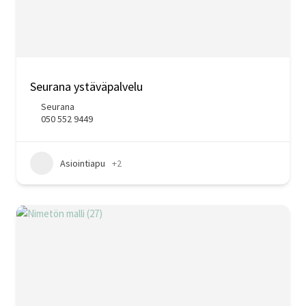
Seurana ystäväpalvelu
Seurana
050 552 9449
Asiointiapu
+2