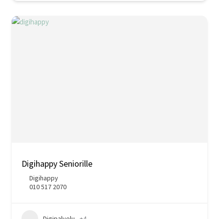
Digihappy Seniorille
Digihappy
010 517 2070
Digipalvelu
+4