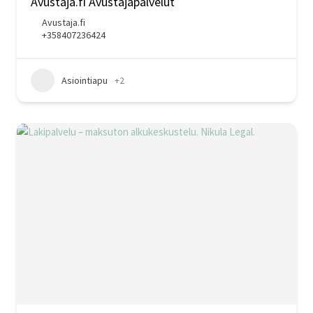
Avustaja.fi Avustajapalvelut
Avustaja.fi
+358407236424
Asiointiapu
+2