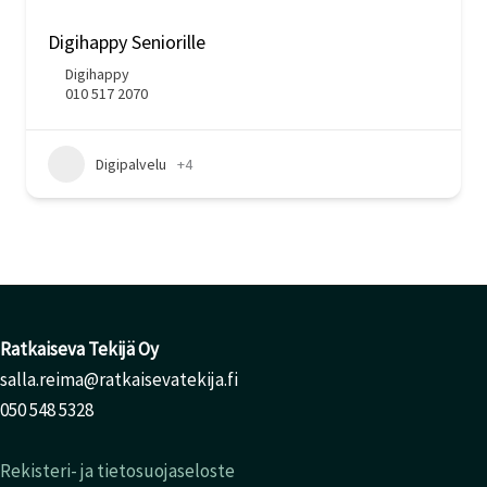
Digihappy Seniorille
Digihappy
010 517 2070
Digipalvelu
+4
Ratkaiseva Tekijä Oy
salla.reima@ratkaisevatekija.fi
050 548 5328
Rekisteri- ja tietosuojaseloste