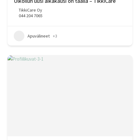
Ulkoilun uusi aikakausi on täällä – TikkiCare
TikkiCare Oy
044 204 7065
Apuvälineet
+3