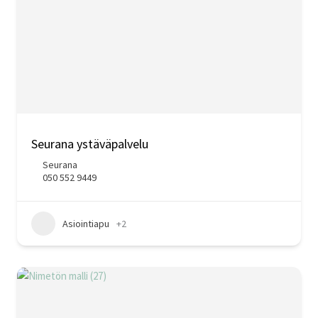
Seurana ystäväpalvelu
Seurana
050 552 9449
Asiointiapu
+2