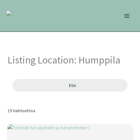
Siirry
sisältöön
Listing Location:
Humppila
Etsi
19
Vaihtoehtoa