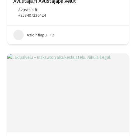
Avustaja.fi Avustajapalvelut
Avustaja.fi
+358407236424
Asiointiapu
+2