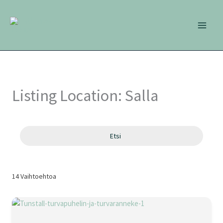
Siirry
sisältöön
Listing Location:
Salla
Etsi
14
Vaihtoehtoa