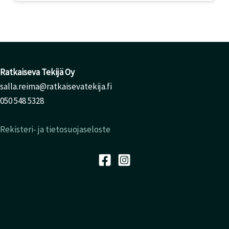
Ratkaiseva Tekijä Oy
salla.reima@ratkaisevatekija.fi
050 548 5328
Rekisteri- ja tietosuojaseloste