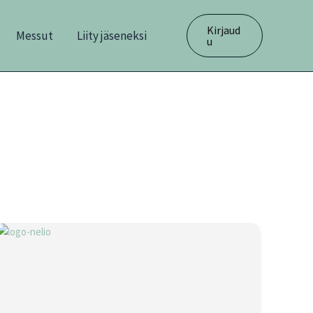
Kirjaud
Messut
Liity jäseneksi
u