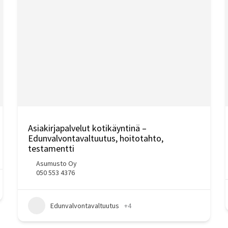
Asiakirjapalvelut kotikäyntinä –
Edunvalvontavaltuutus, hoitotahto,
testamentti
Asumusto Oy
050 553 4376
Edunvalvontavaltuutus
+4