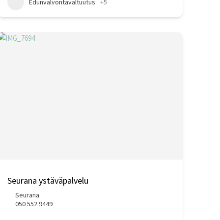
Edunvalvontavaltuutus
+5
Seurana ystäväpalvelu
Seurana
050 552 9449