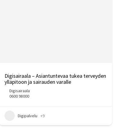
Digisairaala – Asiantuntevaa tukea terveyden
ylläpitoon ja sairauden varalle
Digisairaala
0600 98000
Digipalvelu
+9