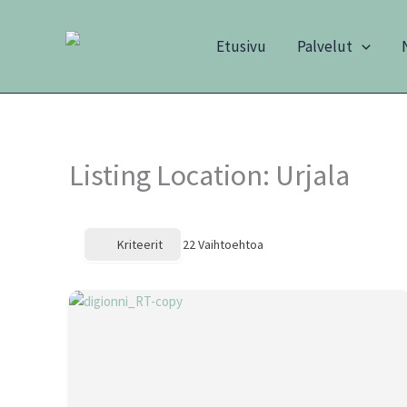
Siirry
sisältöön
Etusivu
Palvelut
Listing Location:
Urjala
Kriteerit
22
Vaihtoehtoa