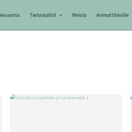
Neuvonta
Tietosisällöt
Meistä
Ammattilaisille