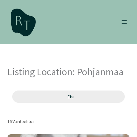
Siirry
sisältöön
Listing Location:
Pohjanmaa
Etsi
16
Vaihtoehtoa