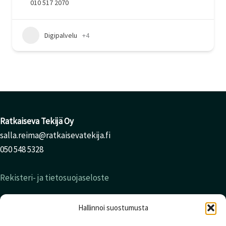
010 517 2070
Digipalvelu
+4
Ratkaiseva Tekijä Oy
salla.reima@ratkaisevatekija.fi
050 548 5328
Rekisteri- ja tietosuojaseloste
Hallinnoi suostumusta