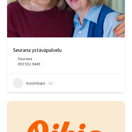
Seurana ystäväpalvelu
Seurana
050 552 9449
Asiointiapu
+2