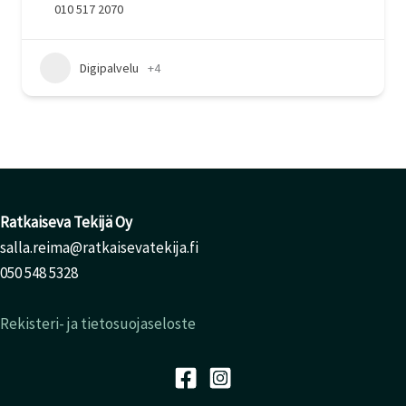
010 517 2070
Digipalvelu
+4
Ratkaiseva Tekijä Oy
salla.reima@ratkaisevatekija.fi
050 548 5328
Rekisteri- ja tietosuojaseloste