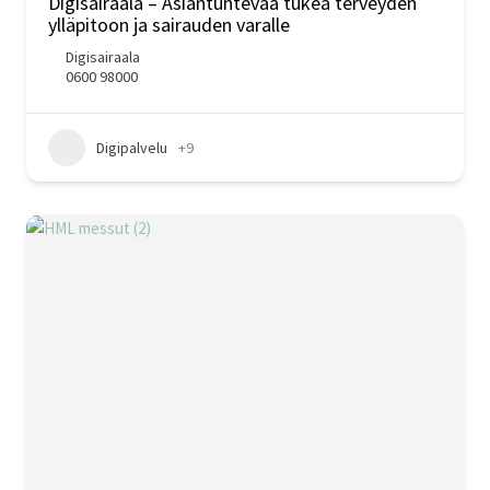
Digisairaala – Asiantuntevaa tukea terveyden
ylläpitoon ja sairauden varalle
Digisairaala
0600 98000
Digipalvelu
+9