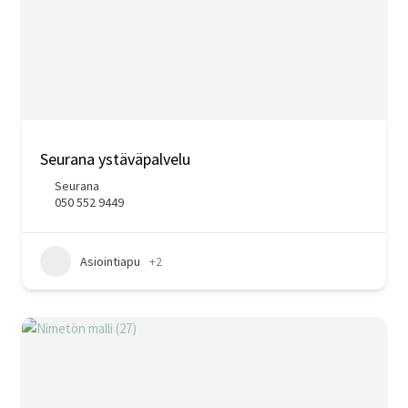
Seurana ystäväpalvelu
Seurana
050 552 9449
Asiointiapu
+2