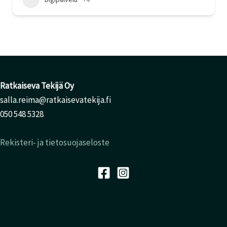
Ratkaiseva Tekijä Oy
salla.reima@ratkaisevatekija.fi
050 548 5328
Rekisteri- ja tietosuojaseloste