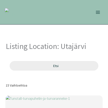
Siirry
sisältöön
Listing Location:
Utajärvi
Etsi
15
Vaihtoehtoa