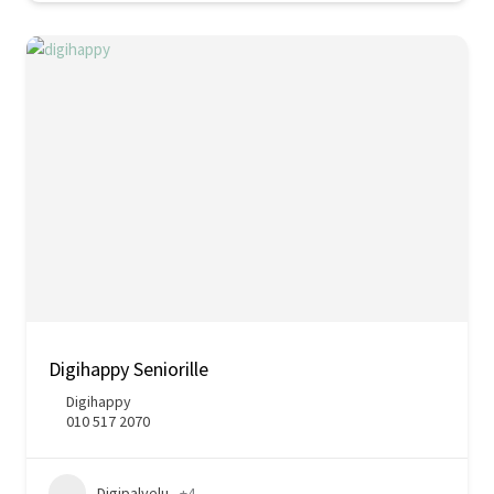
Digihappy Seniorille
Digihappy
010 517 2070
Digipalvelu
+4