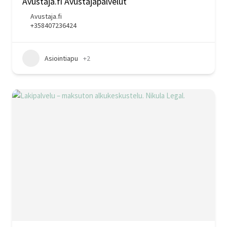
Avustaja.fi Avustajapalvelut
Avustaja.fi
+358407236424
Asiointiapu
+2