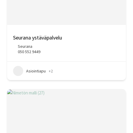
Seurana ystäväpalvelu
Seurana
050 552 9449
Asiointiapu
+2