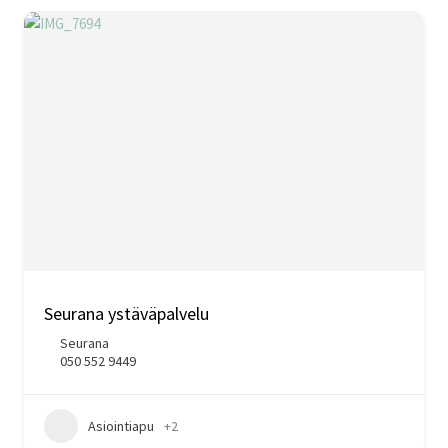
Seurana ystäväpalvelu
Seurana
050 552 9449
Asiointiapu
+2