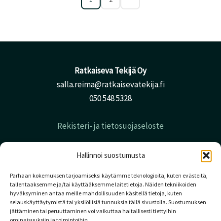
Ratkaiseva Tekijä Oy
salla.reima@ratkaisevatekija.fi
050 548 5328
Rekisteri- ja tietosuojaseloste
Hallinnoi suostumusta
Parhaan kokemuksen tarjoamiseksi käytämme teknologioita, kuten evästeitä,
tallentaaksemme ja/tai käyttääksemme laitetietoja. Näiden tekniikoiden
hyväksyminen antaa meille mahdollisuuden käsitellä tietoja, kuten
selauskäyttäytymistä tai yksilöllisiä tunnuksia tällä sivustolla. Suostumuksen
jättäminen tai peruuttaminen voi vaikuttaa haitallisesti tiettyihin
ominaisuuksiin ja toimintoihin.