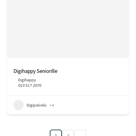
Digihappy Seniorille
Digihappy
010 517 2070
Digipalvelu
+4
1
2