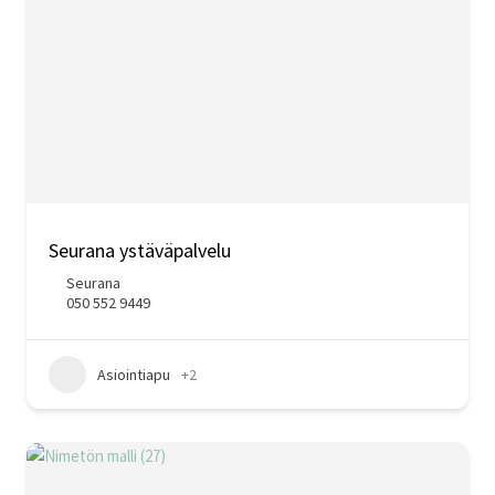
Seurana ystäväpalvelu
Seurana
050 552 9449
Asiointiapu
+2