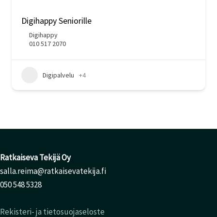
Digihappy Seniorille
Digihappy
010 517 2070
Digipalvelu
+4
Ratkaiseva Tekijä Oy
salla.reima@ratkaisevatekija.fi
050 548 5328
Rekisteri- ja tietosuojaseloste