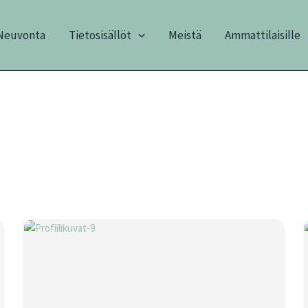
Neuvonta
Tietosisällöt
Meistä
Ammattilaisille