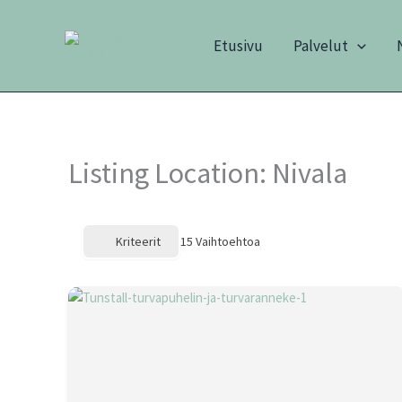
Siirry
sisältöön
Etusivu
Palvelut
Listing Location:
Nivala
Kriteerit
15
Vaihtoehtoa