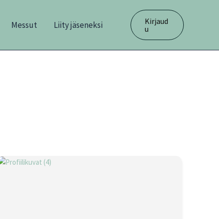
Kirjaud
Messut
Liity jäseneksi
u