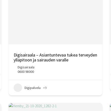
Digisairaala – Asiantuntevaa tukea terveyden
ylläpitoon ja sairauden varalle
Digisairaala
0600 98000
Digipalvelu
+9