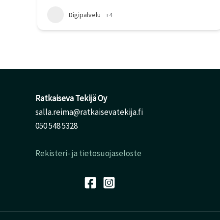
Digipalvelu
+4
Ratkaiseva Tekijä Oy
salla.reima@ratkaisevatekija.fi
050 548 5328
Rekisteri- ja tietosuojaseloste